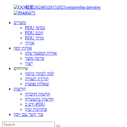
מוצרים
PDU בסיסי
PDU חכם
PDU מדוד
אֲבִיזָר
אודות יוסון
אודות המפעל שלנו
סרטון מוצר
ייצור
שירותים
למה לבחור ביוסון
הורדת תעודה
שאלות נפוצות
חֲדָשׁוֹת
חדשות החברה
חדשות בתעשייה
ידע ב-PDU
פתרונות שוק
צור קשר עם יוסון