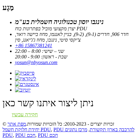
מַגָע
נינגבו יוסון טכנולוגיה חשמלית בע"מ
יצרן מקצועי מוביל בפתרונות כוח PDU
חדר 906, חדרים (9-1), (9-2), בניין לאנגמו, מחוז ביישה רואד,
צ'יקסי סיטי, נינגבו, מחוז ג'ג'יאנג, סין
+86 15867381241
שני – שישי: 8:00 – 22:00
שבת - ראשון: 9:00 - 20:00
yosun@nbyosun.com
ניתן ליצור איתנו קשר כאן
חקירה עכשיו
© זכויות יוצרים - 2010-2023: כל הזכויות שמורות.
מפת אתר
PDU להרכבה בארון תקשורת
,
מרכז נתונים
,
יחידת חלוקת חשמל PDU
PDU חכם
,
PDU חכם
,
PDU