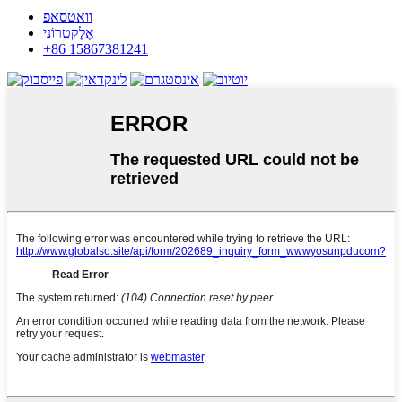
וואטסאפ
אֶלֶקטרוֹנִי
+86 15867381241