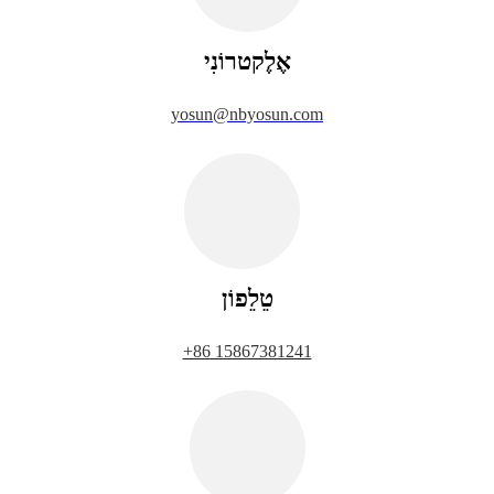
אֶלֶקטרוֹנִי
yosun@nbyosun.com
טֵלֵפוֹן
+86 15867381241