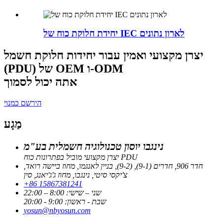
יחידת חלוקת כוח של IEC לארון נתונים
יצרן מקצועי ואמין עבור יחידות חלוקת חשמל
(PDU) של OEM ו-ODM
אתה יכול לסמוך
הירשם כמנוי
מַגָע
נינגבו יוסון טכנולוגיה חשמלית בע"מ
יצרן מקצועי מוביל בפתרונות כוח PDU
חדר 906, חדרים (9-1), (9-2), בניין לאנגמו, מחוז ביישה רואד,
צ'יקסי סיטי, נינגבו, מחוז ג'ג'יאנג, סין
+86 15867381241
שני – שישי: 8:00 – 22:00
שבת - ראשון: 9:00 - 20:00
yosun@nbyosun.com