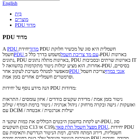
English
בַּיִת
מוצרים
PDU מדוד
PDU מדוד
PDU מדוד
יחידת PDU חשמלית היא סוג של מכשיר חלוקת
A
PDU עם מד צריכת חשמל
משמש בדרך כלל ב-PDU בארונות
חשמל
נתונים, PDU בארונות מתלה נתונים, PDU בארונות שרתים ובסביבות IT
אחרות. הוא מציע יכולות ניטור מתקדמות בהשוואה ל-PDU בסיסיים,
PDU אנכי במדף
צריכת חשמל
ומאפשר למנהלי מערכת לעקוב אחר
ופרמטרים חשמליים אחרים בזמן אמת.
הנה מידע נוסף על יחידות PDU מדודות:
ניטור בזמן אמת / מדידת שקעים בודדים / איזון עומסים / התראות
ואזעקות / גישה ובקרה מרחוק / ניהול אנרגיה / ניטור ברמת המדף / שילוב
עם DCIM / יעילות אנרגטית / אבטחה
יש לקחת בחשבון היבטים הכוללים את כמות שקעי ה-PDU, סוג
, יחידות PDU
מפצל חשמל תלת פאזי PDU
השקעים (כגון C13 או C19),
חשמליות, דירוג המתח והזרם, רמת הניטור הנדרשת ותאימות עם
מערכות הניטור והניהול שלך בעת בחירת יחידת PDU מדודה. יחידות