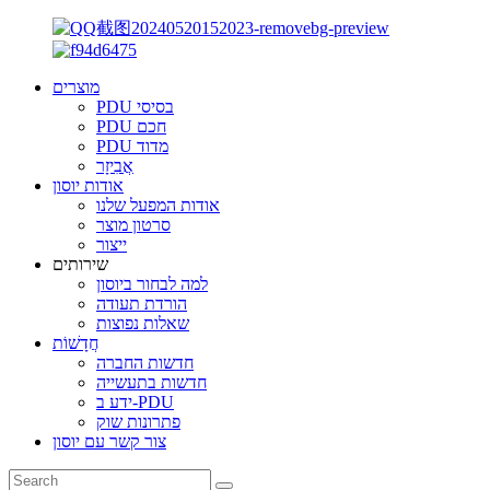
מוצרים
PDU בסיסי
PDU חכם
PDU מדוד
אֲבִיזָר
אודות יוסון
אודות המפעל שלנו
סרטון מוצר
ייצור
שירותים
למה לבחור ביוסון
הורדת תעודה
שאלות נפוצות
חֲדָשׁוֹת
חדשות החברה
חדשות בתעשייה
ידע ב-PDU
פתרונות שוק
צור קשר עם יוסון