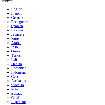
לסגירה
English
French
German
Portuguese
Spanish
Russian
Japanese
Korean
Arabic
Irish
Greek
Turkish
Italian
Danish
Romanian
Indonesian
Czech
Afrikaans
Swedish
Polish
Basque
Catalan
Esperanto