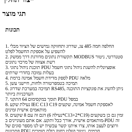
תגי מוצר
תכונות
1. החלפה חמה 485 צג, שדרוג ותחזוקה גמישים של הציוד מבלי
להשפיע על אספקת החשמל לפלט
2. תקשורת נתונים מדורגת דרך ממשק MODBUS סטנדרטי, ניטור
רשת אצווה של מרכזי נתונים
3. תוכנת ניהול נתוני PDU אופציונלית להשגת ניהול נתוני חשמל
בעלות נמוכה בחדרי שרתים
4. לספק מדידת חשמל אמינה ברמת PDU מלאה
5. תמיכה בטמפרטורה ולחות, חיישני עשן
6. תמיכה במערכת שדרוג RS485, ניתן להשיג את פונקציות התוכנה
העדכניות ביותר
7. תומך במקסימום 64 התקני PDU במפל
8. נעילת שקע IEC C13 C19 לאספקת חשמל אמינה, שקעים
מותאמים אישית זמינים
9. דגם זה עם 8 שקעים (נעילה 6*C13+2*C19) זמין גם כן בשקעים
מותאמים אישית, אורך כבל ותקע. אם אתם מעוניינים ב-PDU זה
ורוצים לעצב אותו, צרו איתנו קשר עכשיו! יש לנו מספר סוגים של
פתרונות PDU חכמים, ניטור ושלט רחוק כולם תומכים.