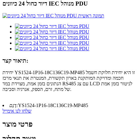
דיור כחול 24 כיוונים IEC מנוהל PDU
תיאור קצר:
יחידת YS1524-1P16-18C136C19-MP485 זו היא יחידת חלוקת חשמל
חכמה ומדויקת המותקנת בארון תקשורת, המנטרת את תנאי מרכז
הנתונים בזמן אמת, מצוידת במד RS485 עם צג LCD לניטור בזמן אמת
של מתח, זרם, הספק, אנרגיה וסביבה.
YS1524-1P16-18C136C19-MP485
דֶגֶם:
שלחו לנו אימייל
פרטי מוצר
ייצור תהליך