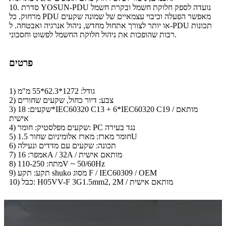
10. סדרת YOSUN-PDU נועדה לספק חלוקת חשמל ובקרת חשמל
מרחוק. כל PDU מאפשר הפעלה וכיבוי עצמאיים של שמונה שקעים
או יותר לצורך אתחול מחדש, ניהול אנרגיה ואבטחה. ל-PDU תכונות
רבות שהופכות את ניהול חלוקת החשמל לפשוט וחסכוני.
פרטים
1) גודל: 1272*62.3*55 מ"מ
2) צבע: דיור כחול, שקעים שחורים
3) שקעים: 18*IEC60320 C13 + 6*IEC60320 C19 / מותאם
אישית
4) שקעים מפלסטיק: חומר: PC נגד בעירה
5) חומר מארז: מארז אלומיניום שחור 1.5U
6) תכונה: שקעים עם מדדים ונעילה
7) אמפר: 16A / 32A / מותאם אישית
8) מתח: 110-250V ~ 50/60Hz
9) תקע: תקע shuko מסוג F / IEC60309 / OEM
10) כבל: H05VV-F 3G1.5mm2, 2M / מותאם אישית