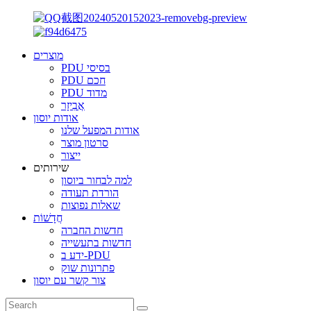
מוצרים
PDU בסיסי
PDU חכם
PDU מדוד
אֲבִיזָר
אודות יוסון
אודות המפעל שלנו
סרטון מוצר
ייצור
שירותים
למה לבחור ביוסון
הורדת תעודה
שאלות נפוצות
חֲדָשׁוֹת
חדשות החברה
חדשות בתעשייה
ידע ב-PDU
פתרונות שוק
צור קשר עם יוסון