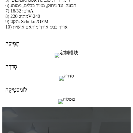
5) חומר דיור: סגסוגת אלומיניום/נפשי
6) תכונה: נגד ניתוק, ממיר כבלים, ממותג
7) זרם: 16/32A
8) מתח: 220V-240
9) תקע: Schuko /OEM
10) אורך כבל: אורך מותאם אישית
תְמִיכָה
סִדרָה
לוֹגִיסטִיקָה