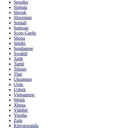
Sesotho
Sinhala
Slovak
Slovenian
Somali
Samoan
Scots Gaelic
Shona
Sindhi
Sundanese
Swahili
Tajik
Tamil
Telugu
Thai
Ukrainian
Urdu
Uzbek
Vietnamese
Welsh
Xhosa
Yiddish
Yoruba
Zulu
Kinyarwanda