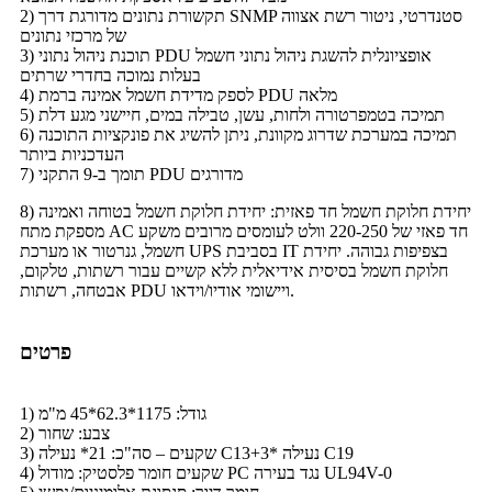
2) תקשורת נתונים מדורגת דרך SNMP סטנדרטי, ניטור רשת אצווה
של מרכזי נתונים
3) תוכנת ניהול נתוני PDU אופציונלית להשגת ניהול נתוני חשמל
בעלות נמוכה בחדרי שרתים
4) לספק מדידת חשמל אמינה ברמת PDU מלאה
5) תמיכה בטמפרטורה ולחות, עשן, טבילה במים, חיישני מגע דלת
6) תמיכה במערכת שדרוג מקוונת, ניתן להשיג את פונקציות התוכנה
העדכניות ביותר
7) תומך ב-9 התקני PDU מדורגים
8) יחידת חלוקת חשמל חד פאזית: יחידת חלוקת חשמל בטוחה ואמינה
מספקת מתח AC חד פאזי של 220-250 וולט לעומסים מרובים משקע
חשמל, גנרטור או מערכת UPS בסביבת IT בצפיפות גבוהה. יחידת
חלוקת חשמל בסיסית אידיאלית ללא קשיים עבור רשתות, טלקום,
אבטחה, רשתות PDU ויישומי אודיו/וידאו.
פרטים
1) גודל: 1175*62.3*45 מ"מ
2) צבע: שחור
3) שקעים – סה"כ: 21* נעילה C13+3* נעילה C19
4) שקעים חומר פלסטיק: מודול PC נגד בעירה UL94V-0