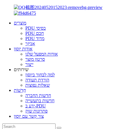
מוצרים
PDU בסיסי
PDU חכם
PDU מדוד
אֲבִיזָר
אודות יוסון
אודות המפעל שלנו
סרטון מוצר
ייצור
שירותים
למה לבחור ביוסון
הורדת תעודה
שאלות נפוצות
חֲדָשׁוֹת
חדשות החברה
חדשות בתעשייה
ידע ב-PDU
פתרונות שוק
צור קשר עם יוסון