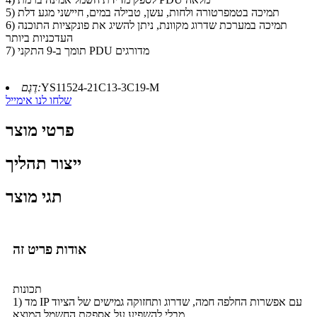
5) תמיכה בטמפרטורה ולחות, עשן, טבילה במים, חיישני מגע דלת
6) תמיכה במערכת שדרוג מקוונת, ניתן להשיג את פונקציות התוכנה
העדכניות ביותר
7) תומך ב-9 התקני PDU מדורגים
YS11524-21C13-3C19-M
דֶגֶם:
שלחו לנו אימייל
פרטי מוצר
ייצור תהליך
תגי מוצר
אודות פריט זה
תכונות
1) מד IP עם אפשרות החלפה חמה, שדרוג ותחזוקה גמישים של הציוד
מבלי להשפיע על אספקת החשמל המוצא