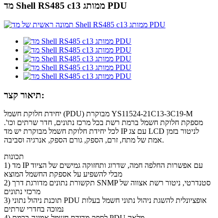
מד Shell RS485 c13 ממותג PDU
תיאור קצר:
יחידת חלוקת חשמל (PDU) מבוקרת YS11524-21C13-3C19-M
מספקת חלוקת חשמל ברמת רשת בכל מרכז נתונים, חדר שרתים וכו'.
לכל יחידת חלוקת חשמל מבוקרת יש מד IP עם צג LCD לניטור בזמן
אמת של מתח, זרם, הספק, גורם הספק, אנרגיה וסביבה.
תכונות
1) מד IP עם אפשרות החלפה חמה, שדרוג ותחזוקה גמישים של הציוד
מבלי להשפיע על אספקת החשמל המוצא
2) תקשורת נתונים מדורגת דרך SNMP סטנדרטי, ניטור רשת אצווה של
מרכזי נתונים
3) תוכנת ניהול נתוני PDU אופציונלית להשגת ניהול נתוני חשמל בעלות
נמוכה בחדרי שרתים
4) לספק מדידת חשמל אמינה ברמת PDU מלאה